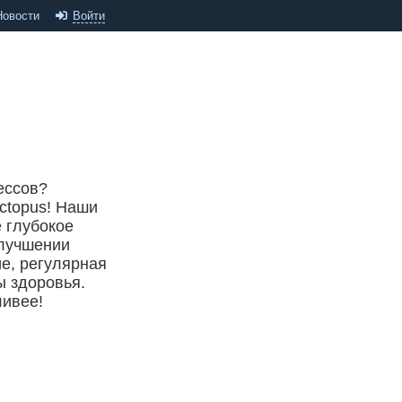
Новости
Войти
ессов?
ctopus! Наши
е глубокое
улучшении
ие, регулярная
ы здоровья.
ливее!