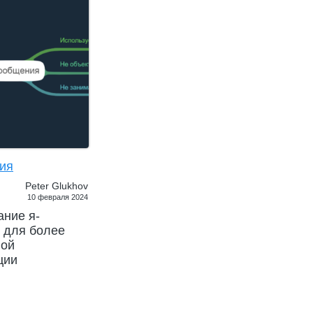
ия
Peter Glukhov
10 февраля 2024
ание я-
 для более
ной
ции