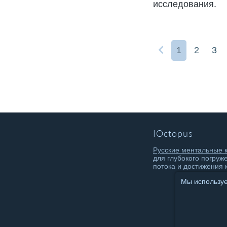
исследования.
1
2
3
IOctopus
Русские ментальные 
для глубокого погруж
потока и достижения 
Мы используем