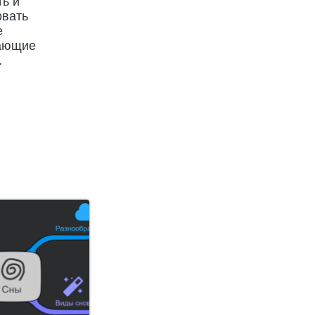
ь и
овать
е
ающие
.