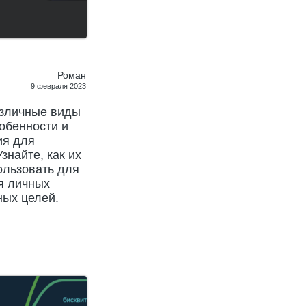
Роман
9 февраля 2023
азличные виды
собенности и
ия для
знайте, как их
ользовать для
я личных
ных целей.