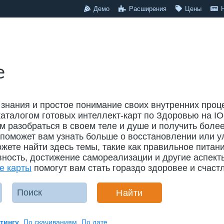
Демо
Расширения
Цены
е
знания и простое понимание своих внутренних проц
каталогом готовых интеллект-карт по Здоровью на IO
м разобраться в своем теле и душе и получить боле
 поможет вам узнать больше о восстановлении или 
жете найти здесь темы, такие как правильное питан
вность, достижение самореализации и другие аспект
е карты
помогут вам стать гораздо здоровее и счаст
Найти
тингу
По скачиваниям
По дате