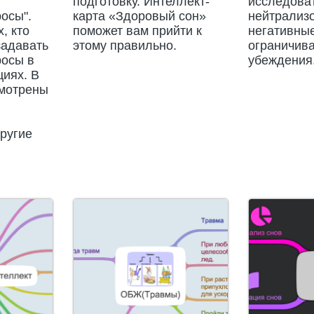
подготовку. Интеллект-
исследоват
осы".
карта «Здоровый сон»
нейтрализ
, кто
поможет вам прийти к
негативны
задавать
этому правильно.
ограничив
росы в
убеждения
циях. В
смотрены
другие