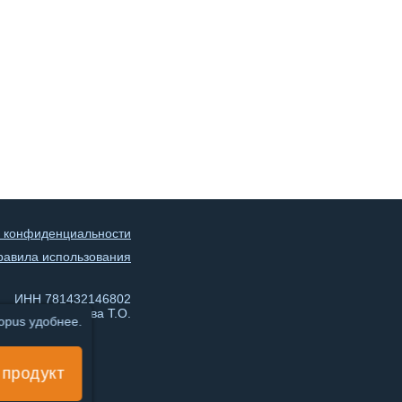
 конфиденциальности
равила использования
ИНН 781432146802
ИП Чеботарева Т.О.
topus удобнее.
 продукт