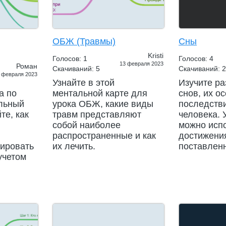
ОБЖ (Травмы)
Сны
Kristi
Голосов: 1
Голосов: 4
13 февраля 2023
Роман
Скачиваний: 5
Скачиваний: 2
 февраля 2023
Узнайте в этой
Изучите р
а по
ментальной карте для
снов, их о
льный
урока ОБЖ, какие виды
последств
те, как
травм представляют
человека. У
собой наиболее
можно исп
распространенные и как
достижени
нировать
их лечить.
поставлен
учетом