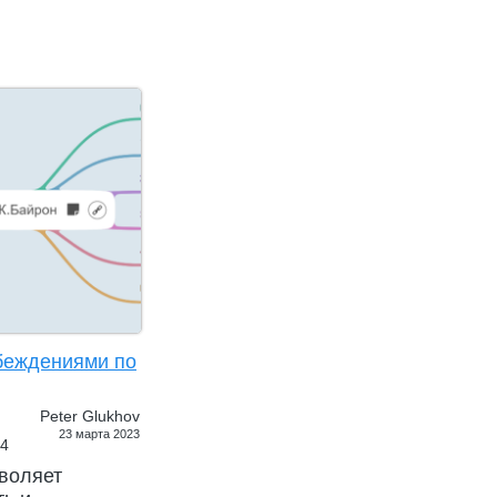
убеждениями по
Peter Glukhov
23 марта 2023
14
воляет