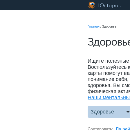
IOctopus
Главная
/
Здоровье
Здоровь
Ищите полезные 
Воспользуйтесь 
карты помогут ва
понимание себя,
здоровья. Вы смо
физическая акти
Наши ментальны
Здоровье
Сортировать:
По рей