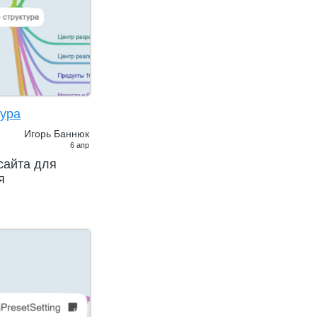
тура
Игорь Баннюк
6 апр
сайта для
я