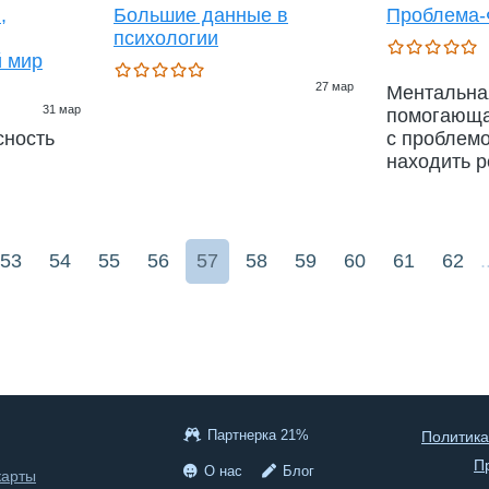
,
Большие данные в
Проблема-
психологии
й мир
27 мар
Ментальная
31 мар
помогающа
сность
с проблемо
находить 
53
54
55
56
57
58
59
60
61
62
.
Партнерка 21%
Политика
П
О нас
Блог
карты