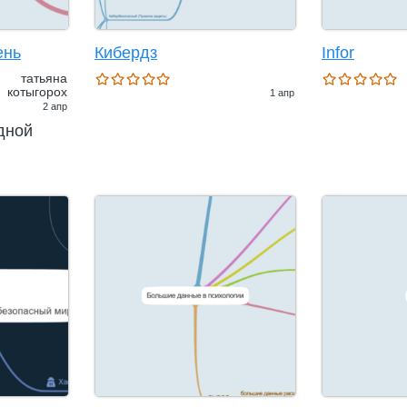
ень
Кибердз
Infor
татьяна
котыгорох
1 апр
2 апр
дной