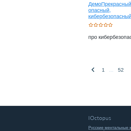
ДемоПрекрасный
опасный,
кибербезопасны
про кибербезопа
1
...
52
IOctopus
Русские ментальные 