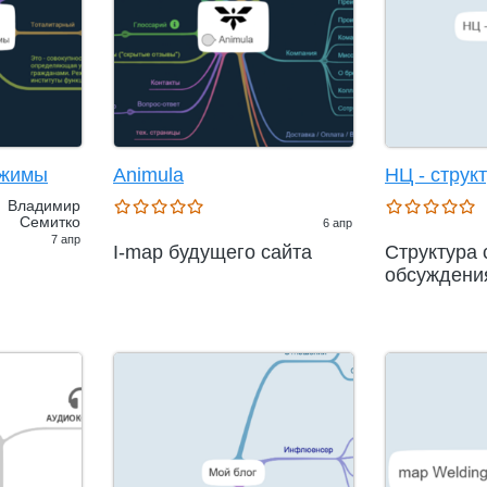
ежимы
Animula
НЦ - струк
Владимир
Семитко
6 апр
7 апр
I-map будущего сайта
Структура 
обсуждени