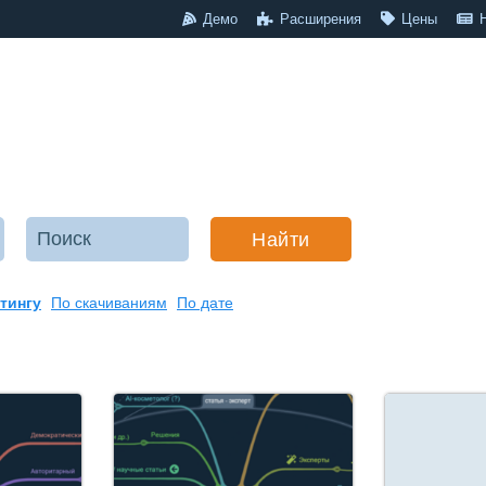
Демо
Расширения
Цены
Найти
тингу
По скачиваниям
По дате