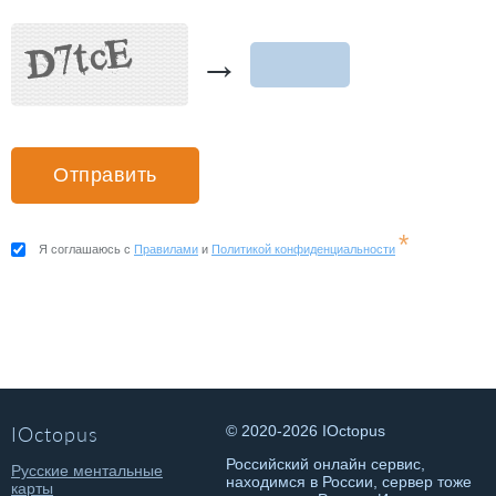
→
*
Я соглашаюсь с
Правилами
и
Политикой конфиденциальности
IOctopus
© 2020-2026 IOctopus
Российский онлайн сервис,
Русские ментальные
находимся в России, сервер тоже
карты