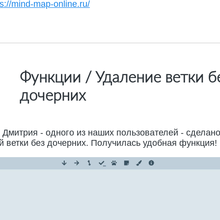
ps://mind-map-online.ru/
Функции / Удаление ветки б
дочерних
Дмитрия - одного из наших пользователей - сделан
й ветки без дочерних. Получилась удобная функция!