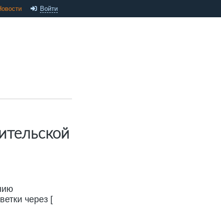
Новости
Войти
ительской
нию
етки через [