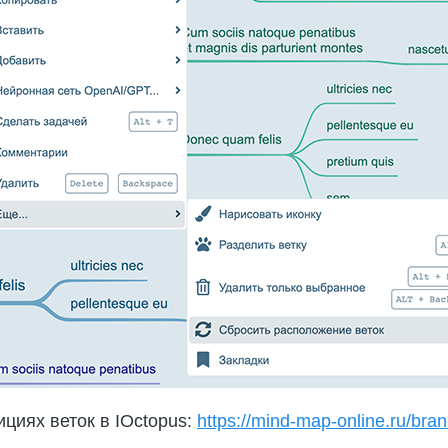
циях веток в IOctopus:
https://mind-map-online.ru/bran