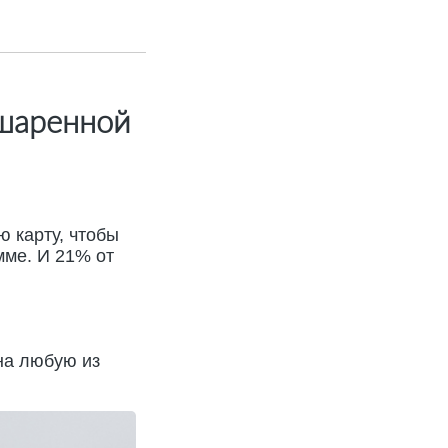
сшаренной
 карту, чтобы
мме. И 21% от
на любую из