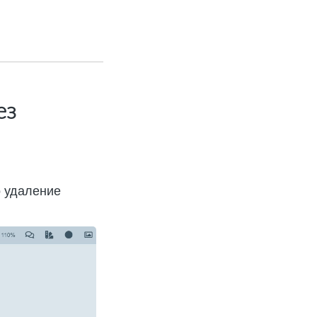
ез
о удаление