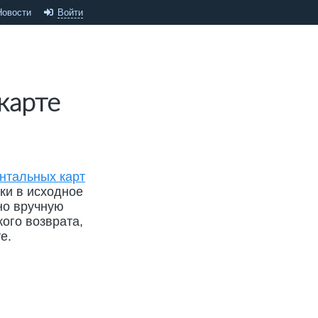
Новости
Войти
карте
нтальных карт
тки в исходное
но вручную
ого возврата,
е.