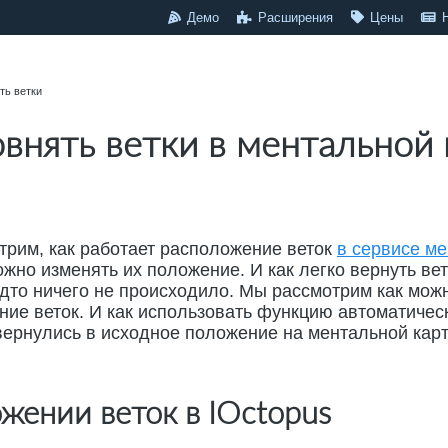
Демо
Расширения
Цены
ть ветки
внять ветки в ментальной 
трим, как работает расположение веток
в сервисе ме
можно изменять их положение. И как легко вернуть ве
удто ничего не происходило. Мы рассмотрим как мож
ие веток. И как использовать функцию автоматическ
вернулись в исходное положение на ментальной карт
жении веток в IOctopus