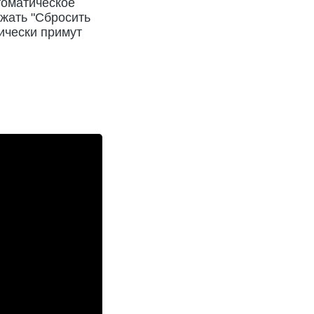
томатическое
ажать "Сбросить
ически примут