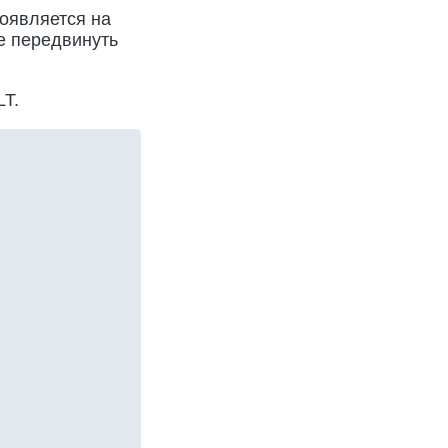
появляется на
е передвинуть
LT.