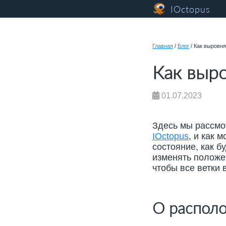
IOctopus
Главная
/
Блог
/
Как выровня
Как выро
01.07.2023
Здесь мы рассмо
IOctopus
, и как 
состояние, как б
изменять положен
чтобы все ветки 
О располо