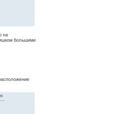
о на
лишком большими
 расположение