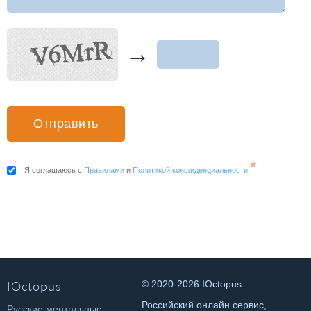
→
*
Я соглашаюсь с
Правилами
и
Политикой конфиденциальности
IOctopus
© 2020-2026 IOctopus
Российский онлайн сервис,
Русские ментальные