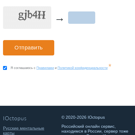
→
*
Я соглашаюсь с
Правилами
и
Политикой конфиденциальности
IOctopus
© 2020-2026 IOctopus
Российский онлайн сервис,
Русские ментальные
находимся в России, сервер тоже
карты