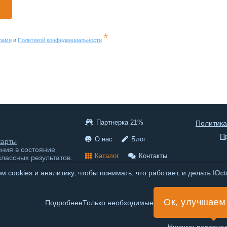
*
лами
и
Политикой конфиденциальности
Партнерка 21%
Политика
П
О нас
Блог
карты
ения в состояние
Каталог
Контакты
классных результатов.
 cookies и аналитику, чтобы понимать, что работает, и делать IOc
© 2020-2026 IOctopus
Российский онлайн сервис,
Ок, улучшаем
находимся в России, сервер
Подробнее
Только необходимые
тоже находится в России.
Интеллект-карты онлайн на
русском.