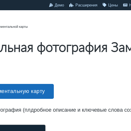
Демо
Расширения
Цены
 ментальной карты
льная фотография За
ментальную карту
ография (плдробное описание и ключевые слова с