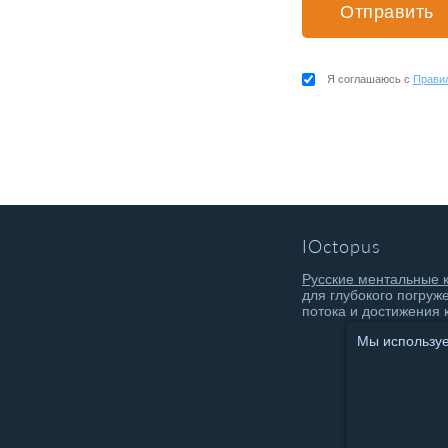
Я соглашаюсь с
Прави
IOctopus
Русские ментальные 
для глубокого погруж
потока и достижения 
Мы используем