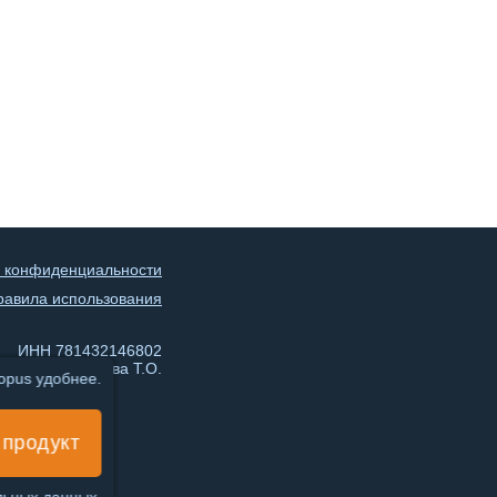
 конфиденциальности
равила использования
ИНН 781432146802
ИП Чеботарева Т.О.
topus удобнее.
 продукт