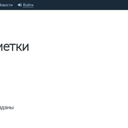
Новости
Войти
метки
озданы