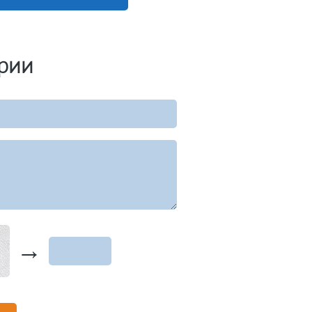
рии
→