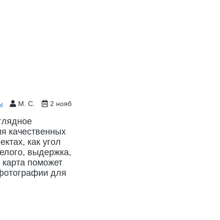
ы
М. С.
2 нояб
глядное
ия качественных
ктах, как угол
белого, выдержка,
я карта поможет
 фотографии для