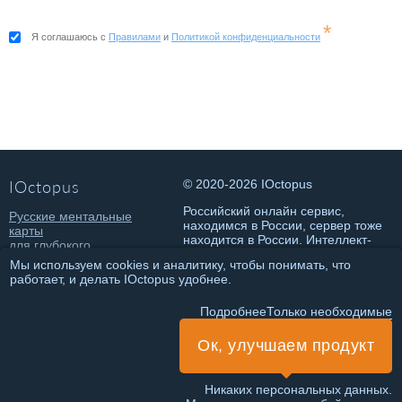
*
Я соглашаюсь с
Правилами
и
Политикой конфиденциальности
IOctopus
© 2020-2026 IOctopus
Российский онлайн сервис,
Русские ментальные
находимся в России, сервер тоже
карты
находится в России. Интеллект-
для глубокого
карты онлайн на русском.
погружения в состояние
Мы используем cookies и аналитику, чтобы понимать, что
потока и достижения
работает, и делать IOctopus удобнее.
классных результатов.
Политика конфиденциальности
Подробнее
Только необходимые
Правила использования
Ок, улучшаем продукт
ИНН 781432146802
ИП Чеботарева Т.О.
Никаких персональных данных.