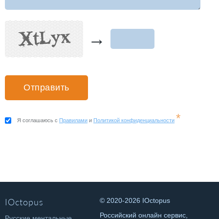
→
*
Я соглашаюсь с
Правилами
и
Политикой конфиденциальности
IOctopus
© 2020-2026 IOctopus
Российский онлайн сервис,
Русские ментальные