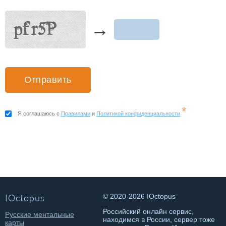
→
*
Я соглашаюсь с
Правилами
и
Политикой конфиденциальности
IOctopus
© 2020-2026 IOctopus
Российский онлайн сервис,
Русские ментальные
находимся в России, сервер тоже
карты