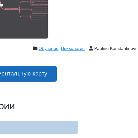
Обучение
,
Психология
Pauline Konstantinov
ментальную карту
рии