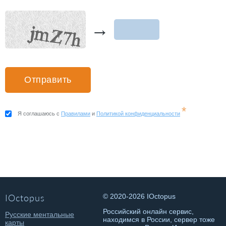
→
*
Я соглашаюсь с
Правилами
и
Политикой конфиденциальности
IOctopus
© 2020-2026 IOctopus
Российский онлайн сервис,
Русские ментальные
находимся в России, сервер тоже
карты