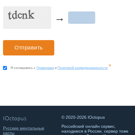
→
*
Я соглашаюсь с
Правилами
и
Политикой конфиденциальности
IOctopus
© 2020-2026 IOctopus
Российский онлайн сервис,
Русские ментальные
находимся в России, сервер тоже
карты