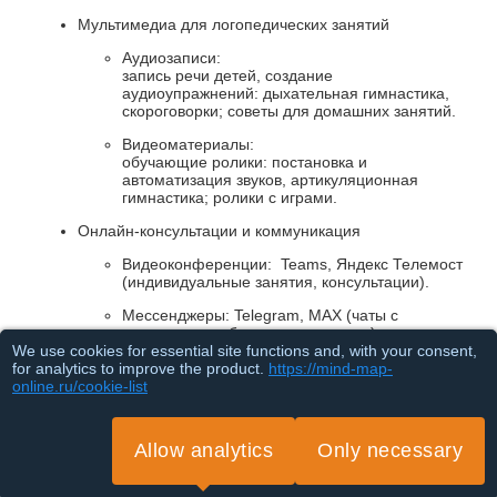
Мультимедиа для логопедических занятий
Аудиозаписи:
запись речи детей, создание
аудиоупражнений: дыхательная гимнастика,
скороговорки; советы для домашних занятий.
Видеоматериалы:
обучающие ролики: постановка и
автоматизация звуков, артикуляционная
гимнастика; ролики с играми.
Онлайн‑консультации и коммуникация
Видеоконференции: Teams, Яндекс Телемост
(индивидуальные занятия, консультации).
Мессенджеры: Telegram, MAX (чаты с
родителями, обмен материалами).
We use cookies for essential site functions and, with your consent,
Работа с данными и аналитика
for analytics to improve the product.
https://mind-map-
online.ru/cookie-list
Ведение базы клиентов: Excel (заключения,
этапы коррекции).
Allow analytics
Only necessary
Визуализация прогресса: графики динамики
по звукам, лексике и т.д.
Loading...