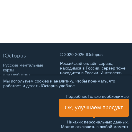
IOctopus
© 2020-2026 IOctopus
Российский онлайн сервис,
Русские ментальные
находимся в России, сервер тоже
карты
находится в России. Интеллект-
для глубокого
карты онлайн на русском.
погружения в состояние
Мы используем cookies и аналитику, чтобы понимать, что
потока и достижения
работает, и делать IOctopus удобнее.
классных результатов.
Политика конфиденциальности
Подробнее
Только необходимые
Правила использования
Ок, улучшаем продукт
ИНН 781432146802
ИП Чеботарева Т.О.
Никаких персональных данных.
Можно отключить в любой момент.