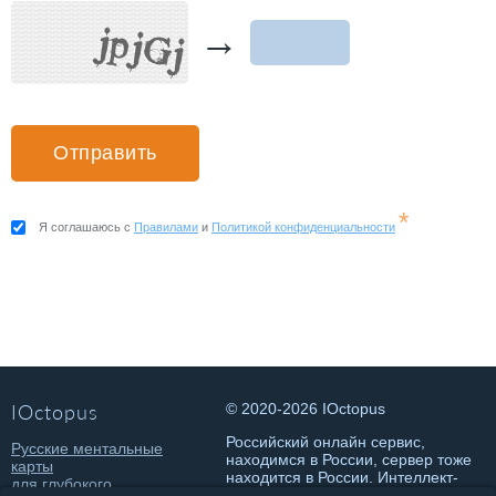
→
*
Я соглашаюсь с
Правилами
и
Политикой конфиденциальности
IOctopus
© 2020-2026 IOctopus
Российский онлайн сервис,
Русские ментальные
находимся в России, сервер тоже
карты
находится в России. Интеллект-
для глубокого
карты онлайн на русском.