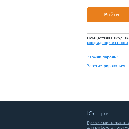
Осуществляя вход, в
конфиденциальности
Забыли пароль?
Зарегистрироваться
IOctopus
Русские ментальные 
для глубокого погруж