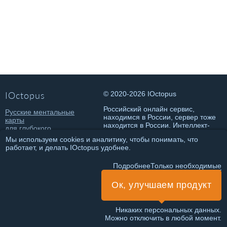
IOctopus
© 2020-2026 IOctopus
Российский онлайн сервис,
Русские ментальные
находимся в России, сервер тоже
карты
находится в России. Интеллект-
для глубокого
карты онлайн на русском.
погружения в состояние
Мы используем cookies и аналитику, чтобы понимать, что
потока и достижения
работает, и делать IOctopus удобнее.
классных результатов.
Политика конфиденциальности
Подробнее
Только необходимые
Правила использования
Ок, улучшаем продукт
ИНН 781432146802
ИП Чеботарева Т.О.
Никаких персональных данных.
Можно отключить в любой момент.