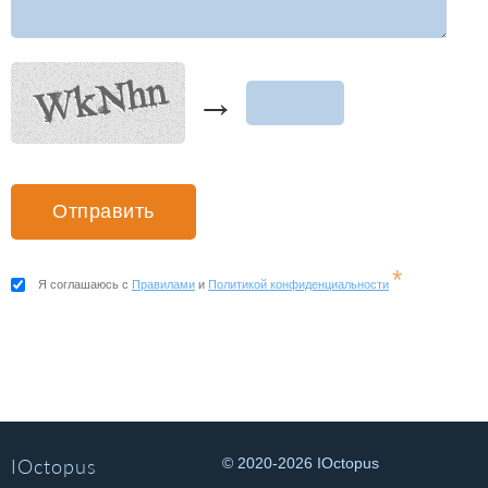
→
*
Я соглашаюсь с
Правилами
и
Политикой конфиденциальности
IOctopus
© 2020-2026 IOctopus