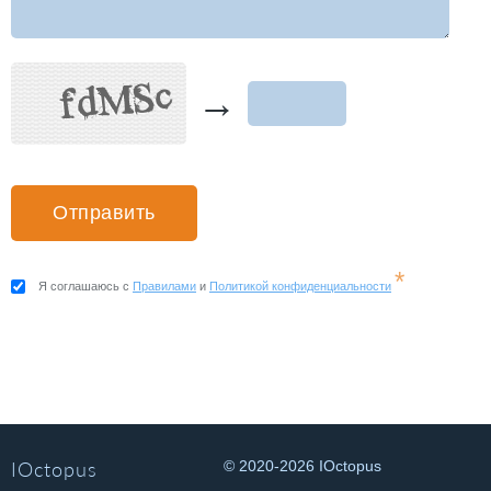
→
*
Я соглашаюсь с
Правилами
и
Политикой конфиденциальности
IOctopus
© 2020-2026 IOctopus