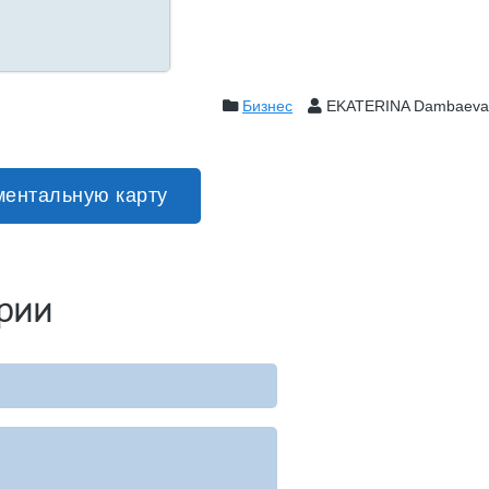
Бизнес
EKATERINA Dambaev
ментальную карту
рии