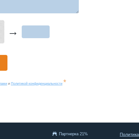
→
*
лами
и
Политикой конфиденциальности
Партнерка 21%
Политика