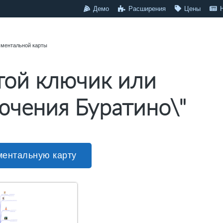
Демо
Расширения
Цены
 ментальной карты
той ключик или
чения Буратино\"
ментальную карту