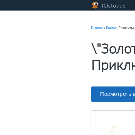
IOctopus
Главная
/
Каталог
/
Карточка
\"Золо
Приклю
Посмотреть 