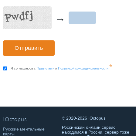
→
*
Я соглашаюсь с
Правилами
и
Политикой конфиденциальности
IOctopus
© 2020-2026 IOctopus
Российский онлайн сервис,
Русские ментальные
находимся в России, сервер тоже
карты