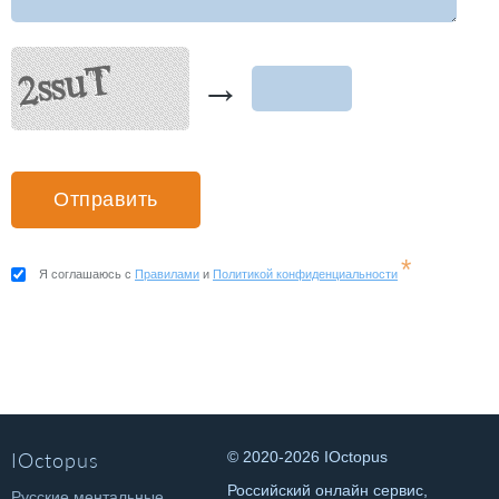
→
*
Я соглашаюсь с
Правилами
и
Политикой конфиденциальности
IOctopus
© 2020-2026 IOctopus
Российский онлайн сервис,
Русские ментальные