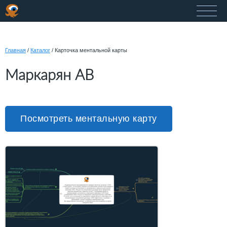
Главная
/
Каталог
/
Карточка ментальной карты
Маркарян АВ
Посмотреть ментальную карту