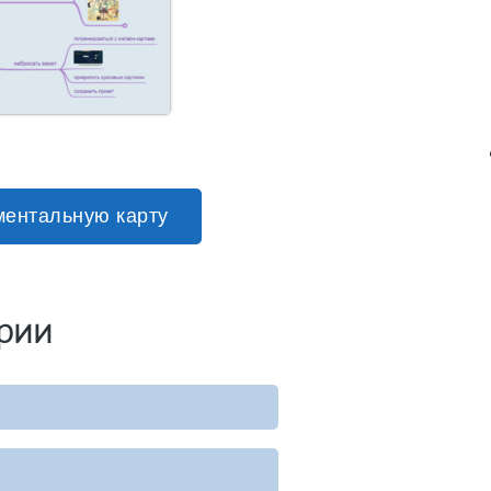
ментальную карту
рии