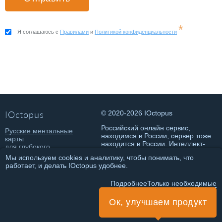
*
Я соглашаюсь с
Правилами
и
Политикой конфиденциальности
IOctopus
© 2020-2026 IOctopus
Российский онлайн сервис,
Русские ментальные
находимся в России, сервер тоже
карты
находится в России. Интеллект-
для глубокого
карты онлайн на русском.
погружения в состояние
Мы используем cookies и аналитику, чтобы понимать, что
потока и достижения
работает, и делать IOctopus удобнее.
классных результатов.
Политика конфиденциальности
Подробнее
Только необходимые
Правила использования
Ок, улучшаем продукт
ИНН 781432146802
ИП Чеботарева Т.О.