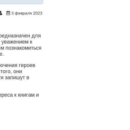
3 февраля 2023
предназначен для
с уважением к
тям познакомиться
е.
лючения героев
того, они
ти запишут в
реса к книгам и