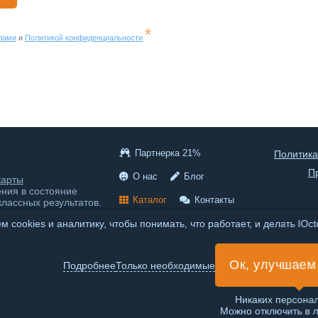
*
лами
и
Политикой конфиденциальности
Партнерка 21%
Политика
П
О нас
Блог
карты
ения в состояние
Каталог
Контакты
классных результатов.
 cookies и аналитику, чтобы понимать, что работает, и делать IOc
© 2020-2026 IOctopus
Российский онлайн сервис,
Ок, улучшаем
находимся в России, сервер
Подробнее
Только необходимые
тоже находится в России.
Интеллект-карты онлайн на
русском.
Никаких персона
Можно отключить в 