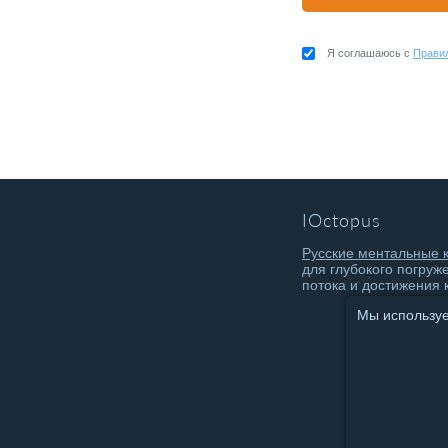
Я соглашаюсь с
Прави
IOctopus
Русские ментальные 
для глубокого погруж
потока и достижения 
Мы используем