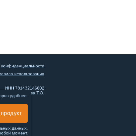
 конфиденциальности
равила использования
ИНН 781432146802
ИП Чеботарева Т.О.
topus удобнее.
 продукт
льных данных.
любой момент.