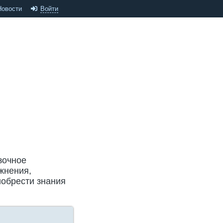
Новости
Войти
зочное
жнения,
обрести знания