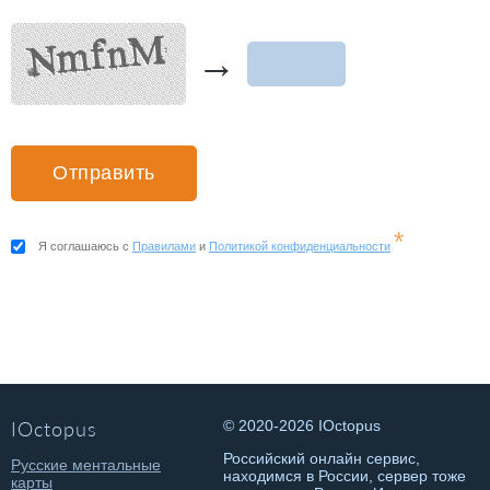
→
*
Я соглашаюсь с
Правилами
и
Политикой конфиденциальности
IOctopus
© 2020-2026 IOctopus
Российский онлайн сервис,
Русские ментальные
находимся в России, сервер тоже
карты