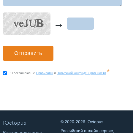
→
*
Я соглашаюсь с
Правилами
и
Политикой конфиденциальности
IOctopus
© 2020-2026 IOctopus
Российский онлайн сервис,
Русские ментальные