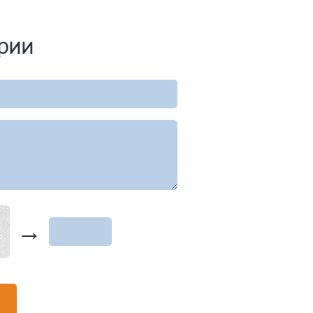
рии
→