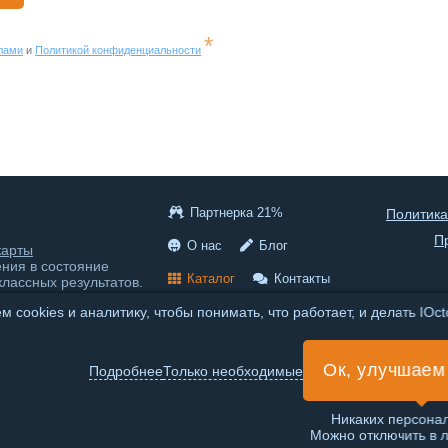
*
лами
и
Политикой конфиденциальности
Партнерка 21%
Политика
П
О нас
Блог
карты
ения в состояние
Каталог
Контакты
классных результатов.
 cookies и аналитику, чтобы понимать, что работает, и делать IOc
© 2020-2026 IOctopus
Российский онлайн сервис,
Ок, улучшаем
находимся в России, сервер
Подробнее
Только необходимые
тоже находится в России.
Интеллект-карты онлайн на
русском.
Никаких персона
Можно отключить в 