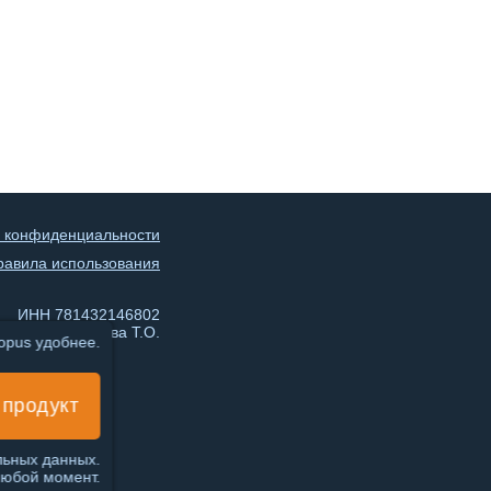
 конфиденциальности
равила использования
ИНН 781432146802
ИП Чеботарева Т.О.
topus удобнее.
 продукт
льных данных.
любой момент.