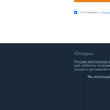
Я соглашаюсь с
Прави
IOctopus
Русские ментальные 
для глубокого погруж
потока и достижения 
Мы используем