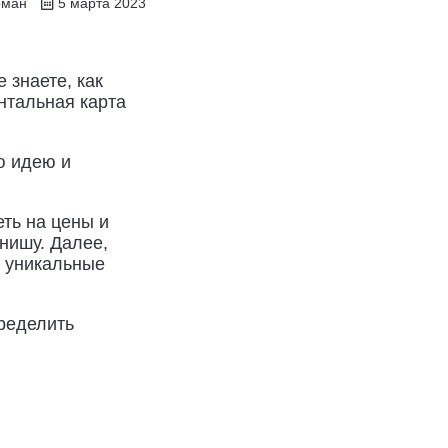
оман
5 марта 2023
 знаете, как
нтальная карта
ю идею и
еть на цены и
нишу. Далее,
и уникальные
ределить