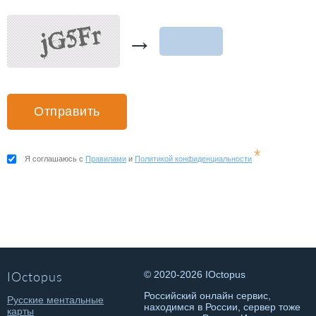
→
*
Я соглашаюсь с
Правилами
и
Политикой конфиденциальности
IOctopus
© 2020-2026 IOctopus
Российский онлайн сервис,
Русские ментальные
находимся в России, сервер тоже
карты