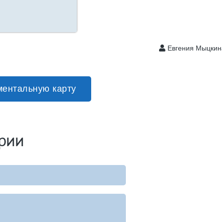
Евгения Мыцки
ментальную карту
рии