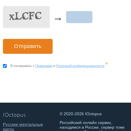
→
*
Я соглашаюсь с
Правилами
и
Политикой конфиденциальности
IOctopus
© 2020-2026 IOctopus
Российский онлайн сервис,
Русские ментальные
находимся в России, сервер тоже
карты