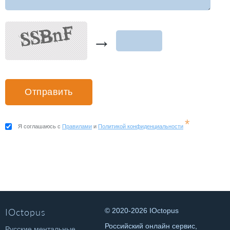
→
*
Я соглашаюсь с
Правилами
и
Политикой конфиденциальности
IOctopus
© 2020-2026 IOctopus
Российский онлайн сервис,
Русские ментальные