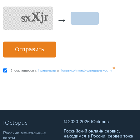
→
*
Я соглашаюсь с
Правилами
и
Политикой конфиденциальности
IOctopus
© 2020-2026 IOctopus
Российский онлайн сервис,
Русские ментальные
находимся в России, сервер тоже
карты