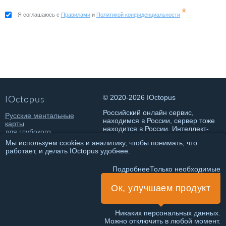
*
Я соглашаюсь с
Правилами
и
Политикой конфиденциальности
IOctopus
© 2020-2026 IOctopus
Российский онлайн сервис,
Русские ментальные
находимся в России, сервер тоже
карты
находится в России. Интеллект-
для глубокого
карты онлайн на русском.
погружения в состояние
Мы используем cookies и аналитику, чтобы понимать, что
потока и достижения
работает, и делать IOctopus удобнее.
классных результатов.
Политика конфиденциальности
Подробнее
Только необходимые
Правила использования
Ок, улучшаем продукт
ИНН 781432146802
ИП Чеботарева Т.О.
Никаких персональных данных.
Можно отключить в любой момент.