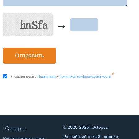
→
*
Я соглашаюсь с
Правилами
и
Политикой конфиденциальности
IOctopus
© 2020-2026 IOctopus
Российский онлайн сервис,
Русские ментальные