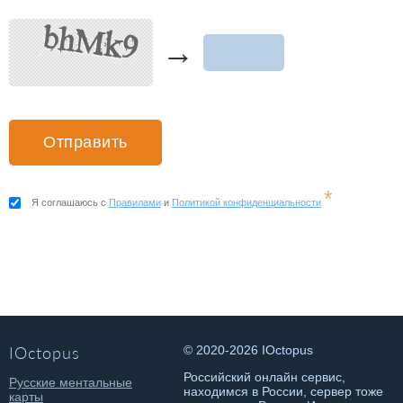
→
*
Я соглашаюсь с
Правилами
и
Политикой конфиденциальности
IOctopus
© 2020-2026 IOctopus
Российский онлайн сервис,
Русские ментальные
находимся в России, сервер тоже
карты