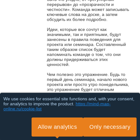
перерывов» до «прозрачности и
честности». Команда может записывать
ключевые слова на доске, а затем
обсудить их более подробно.
Идеи, которые все сочтут как
значимыми, так и приятными, будут
занесены в правила поведения для
проекта или семинара. Составленный
таким образом список будет
напоминать команде о том, что они
должны придерживаться этих
ценностей.
Чем полезно это упражнение. Будь то
первый день семинара, начало нового
проекта или просто утро понедельника,
это упражнение будет отличным
способом привести всех сотрудников к
We use cookies for essential site functions and, with your consent,
общему знаменателю. Устанавливая
for analytics to improve the product.
https://mind-map-
нормы поведения и ценности для
online.ru/cookie-list
группы с самого начала и призывая
всех соблюдать их с помощью
облечённого в письменную форму
кодекса поведения, вы формируете
Allow analytics
Only necessary
чувство локтя в коллективе. А если эта
игра проводится виртуально, можно
Loading...
собрать идеи всех участников с