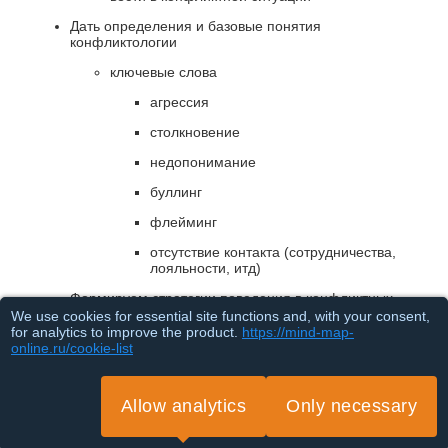
Дать определения и базовые понятия
конфликтологии
ключевые слова
агрессия
столкновение
недопонимание
буллинг
флейминг
отсутствие контакта (сотрудничества,
лояльности, итд)
Формируем стратегии поведения в конфликтных
ситуациях
We use cookies for essential site functions and, with your consent,
for analytics to improve the product.
https://mind-map-
Интерактив: Дать методики, позволяющие
online.ru/cookie-list
определить свой тип поведения
Приспособление.
Allow analytics
Only necessary
Избегание
Loading...