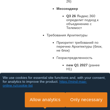
26)
Мессенджер
Q3 26
Яндекс.360
определит подход к
объединению с
Телемост
Требования Архитектуры
Приоритет требований по
перечню Архитектуры (блок,
не блок)
Геораспределенность
new Q1 2027
(ранее
H1)
Q4 26.
Выпуск мобильного
We use cookies for essential site functions and, with your consent,
клиента для on-prem
for analytics to improve the product.
https://mind-map-
Почта+Календарь
online.ru/cookie-list
Яндекс пришлет
требования к инсталляции
Allow analytics
Only necessary
(k8s кластер, BD, Kafka)
Loading...
Проработать вопрос