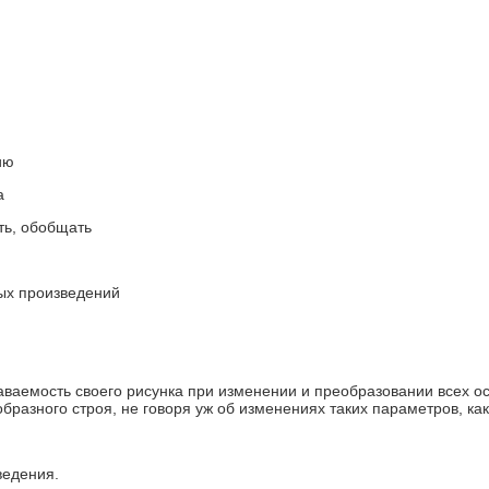
ию
а
ть, обобщать
ых произведений
аваемость своего рисунка при изменении и преобразовании всех о
разного строя, не говоря уж об изменениях таких параметров, как 
ведения.