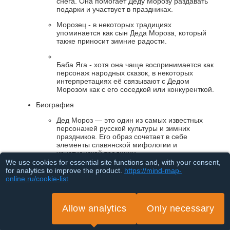
снега. Она помогает Деду Морозу раздавать
подарки и участвует в праздниках.
Морозец - в некоторых традициях
упоминается как сын Деда Мороза, который
также приносит зимние радости.
Баба Яга - хотя она чаще воспринимается как
персонаж народных сказок, в некоторых
интерпретациях её связывают с Дедом
Морозом как с его соседкой или конкуренткой.
Биография
Дед Мороз — это один из самых известных
персонажей русской культуры и зимних
праздников. Его образ сочетает в себе
элементы славянской мифологии и
христианской традиции.
We use cookies for essential site functions and, with your consent,
Происхождение
for analytics to improve the product.
https://mind-map-
Дед Мороз имеет корни в древних языческих
online.ru/cookie-list
традициях. Ветераны зимнего солнечного
праздника и ритуалы, связанные с
земледелием, могли служить основой для
Allow analytics
Only necessary
создания образа зимнего дарителя. Его
предшественниками считаются различные
Loading...
духи зимы и холода, такие как Морозко,