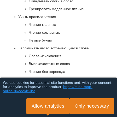
Складывать слоги в слово
Тренировать медленное чтение
Учить правила чтения
Чтение гласных
Чтение согласных
Немые буквы
Запоминать часто встречающиеся слова
Слова-исключения
Высокочастотные слова
Чтение без перевода
Читать вслух
We use cookies for essential site functions and, with your consent,
for analytics to improve the product.
https://mind-map-
Слышать свои ошибки
online.ru/cookie-list
Тренировать произношение
Улучшать беглость
Allow analytics
Only necessary
Читать с картинками
Loading...