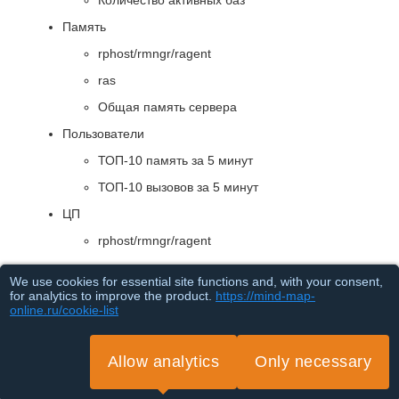
Количество активных баз
Память
rphost/rmngr/ragent
ras
Общая память сервера
Пользователи
ТОП-10 память за 5 минут
ТОП-10 вызовов за 5 минут
ЦП
rphost/rmngr/ragent
ras
We use cookies for essential site functions and, with your consent,
Количество ядер
for analytics to improve the product.
https://mind-map-
online.ru/cookie-list
LA
Сеансы
Allow analytics
Only necessary
Конфигуратор
Loading...