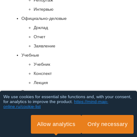
Репортаж
Интервью
Официально-деловые
Доклад
Отчет
Заявление
Учебные
Учебник
Конспект
Лекция
Рекламные
We use cookies for essential site functions and, with your consent,
Объявление
for analytics to improve the product.
https://mind-map-
online.ru/cookie-list
Буклет
Каталог
Allow analytics
Only necessary
Loading...