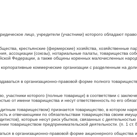
идическое лицо, учредители (участники) которого обладают правом
бщества, крестьянские (фермерские) хозяйства, хозяйственные па
я, ассоциации (союзы), нотариальные палаты, товарищества собс
йской Федерации, а также общины коренных малочисленных народов
 корпоративные коммерческие организации с разделенным на доли 
здаваться в организационно-правовой форме полного товариществ
о, участники которого (полные товарищи) в соответствии с закл
тью от имени товарищества и несут ответственность по его обяза
дитным товариществом) признается товарищество, в котором нар
сть и отвечающими по обязательствам товарищества своим имуще
ндитистов), которые несут риск убытков, связанных с деятельность
нии товариществом предпринимательской деятельности. (п. 1 ст. 
ться в организационно-правовой форме акционерного общества или