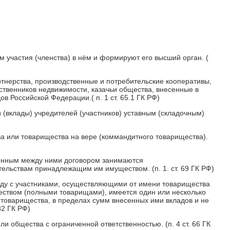
 участия (членства) в нём и формируют его высший орган. (
ртнерства, производственные и потребительские кооперативы,
твенников недвижимости, казачьи общества, внесенные в
 Российской Федерации.( п. 1 ст. 65.1 ГК РФ)
(вклады) учредителей (участников) уставным (складочным)
а или товарищества на вере (коммандитного товарищества).
юченным между ними договором занимаются
тельствам принадлежащим им имуществом. (п. 1. ст. 69 ГК РФ)
яду с участниками, осуществляющими от имени товарищества
ством (полными товарищами), имеется один или несколько
ю товарищества, в пределах сумм внесенных ими вкладов и не
82 ГК РФ)
 общества с ограниченной ответственностью. (п. 4 ст. 66 ГК