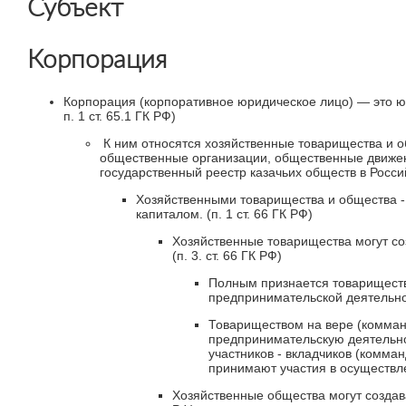
Субъект
Корпорация
Корпорация (корпоративное юридическое лицо) — это юр
п. 1 ст. 65.1 ГК РФ)
К ним относятся хозяйственные товарищества и о
общественные организации, общественные движени
государственный реестр казачьих обществ в Росси
Хозяйственными товарищества и общества -
капиталом. (п. 1 ст. 66 ГК РФ)
Хозяйственные товарищества могут со
(п. 3. ст. 66 ГК РФ)
Полным признается товариществ
предпринимательской деятельнос
Товариществом на вере (комман
предпринимательскую деятельно
участников - вкладчиков (комма
принимают участия в осуществле
Хозяйственные общества могут создава