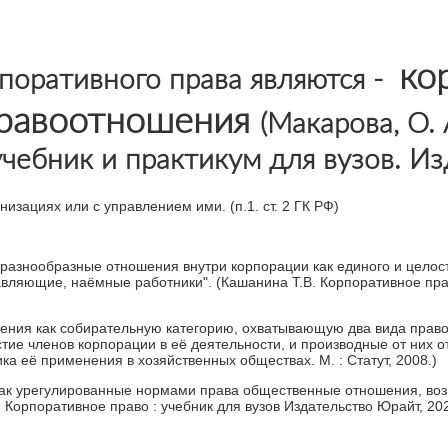
ко
поративного права являются -
равоотношения
(
Макарова, О. 
учебник и практикум для вузов. Из
изациях или с управлением ими. (п.1. ст. 2 ГК РФ)
разнообразные отношения внутри корпорации как единого и целос
авляющие, наёмные работники". (Кашанина Т.В. Корпоративное пра
шения как собирательную категорию, охватывающую два вида право
е членов корпорации в её деятельности, и производные от них о
а её применения в хозяйственных обществах. М. : Статут, 2008.)
 как урегулированные нормами права общественные отношения, воз
 Корпоративное право : учебник для вузов Издательство Юрайт, 202