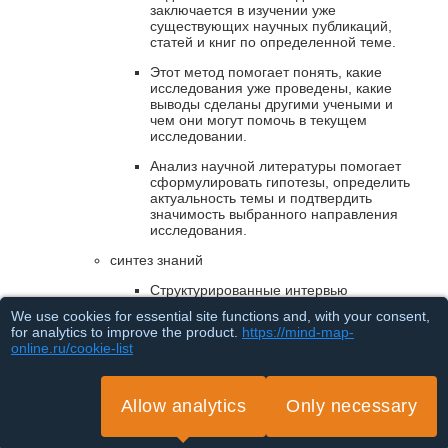
заключается в изучении уже
существующих научных публикаций,
статей и книг по определенной теме.
Этот метод помогает понять, какие
исследования уже проведены, какие
выводы сделаны другими учеными и
чем они могут помочь в текущем
исследовании.
Анализ научной литературы помогает
сформулировать гипотезы, определить
актуальность темы и подтвердить
значимость выбранного направления
исследования.
синтез знаний
Структурированные интервью
We use cookies for essential site functions and, with your consent,
for analytics to improve the product.
https://mind-map-
online.ru/cookie-list
Полуструктурированные интервью
Allow analytics
Only necessary
Неструктурированные интервью
Loading...
обобщение