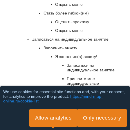
Открыть меню
Стать более гибкой(им)
Оценить практику
Открыть меню
Записаться на индивидуальное занятие
Заполнить анкету
Я заполнил(а) анкету!
Записаться на
индивидуальное занятие
Пришлите мне
индивидуальные
рекомендации сюда,
We use cookies for essential site functions and, with your consent,
письменно
for analytics to improve the product.
https://mind-map-
online.ru/cookie-list
Напомните мне заполнить анкету позже
Узнать больше об онлайн йога-клубе
Allow analytics
Only necessary
Посмотреть обзор на онлайн йога-клуб
Loading...
Вступить в онлайн йога-клуб